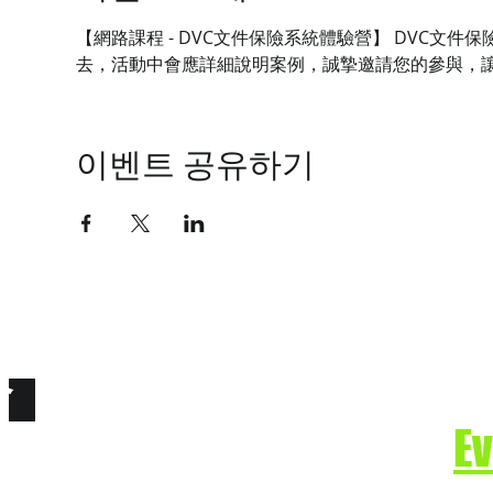
【網路課程 - DVC文件保險系統體驗營】 DVC
去，活動中會應詳細說明案例，誠摯邀請您的參與，
이벤트 공유하기
技有限公司
e. Secure the Future.
E