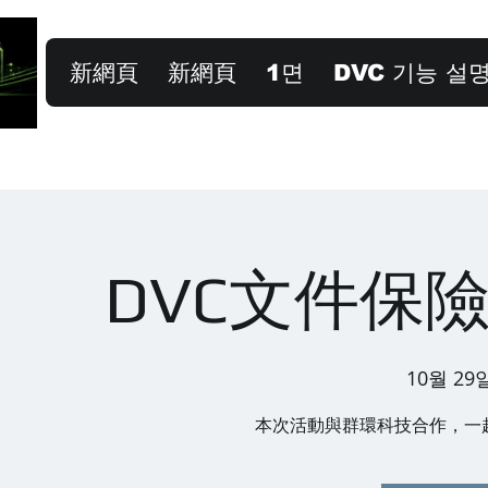
新網頁
新網頁
1면
DVC 기능 설
DVC文件保
10월 29일
本次活動與群環科技合作，一