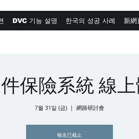
면
DVC 기능 설명
한국의 성공 사례
新網
文件保險系統 線
7월 31일 (금)
  |  
網路研討會
報名已截止