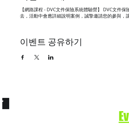
【網路課程 - DVC文件保險系統體驗營】 DVC
去，活動中會應詳細說明案例，誠摯邀請您的參與，
이벤트 공유하기
技有限公司
e. Secure the Future.
E