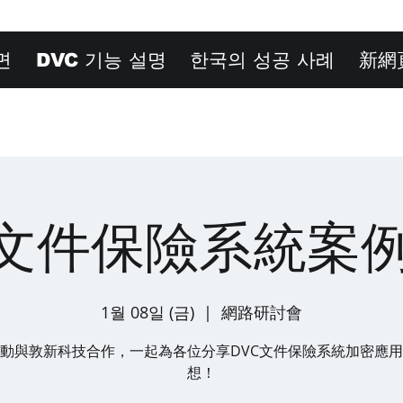
면
DVC 기능 설명
한국의 성공 사례
新網
C文件保險系統案
1월 08일 (금)
  |  
網路研討會
動與敦新科技合作，一起為各位分享DVC文件保險系統加密應
想！