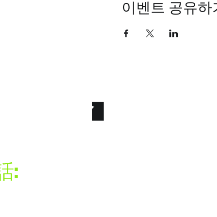
이벤트 공유하
統睿科技有限公
ure the File. Secure the Fu
話:
司電話:+886-2-22866668