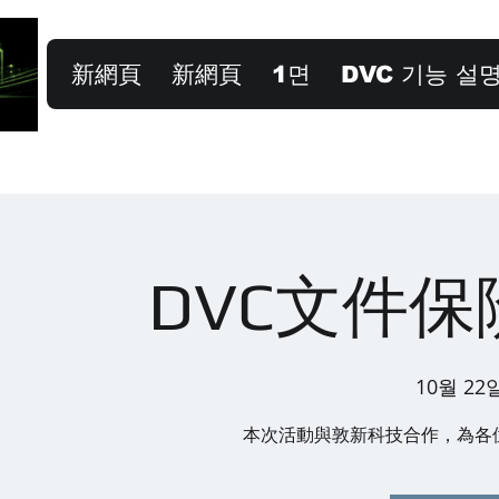
新網頁
新網頁
1면
DVC 기능 설
DVC文件
10월 22일
本次活動與敦新科技合作，為各