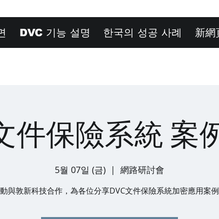
면
DVC 기능 설명
한국의 성공 사례
新網
C文件保險系統 案
5월 07일 (금)
  |  
網路研討會
動與敦新科技合作，為各位分享DVC文件保險系統加密應用案