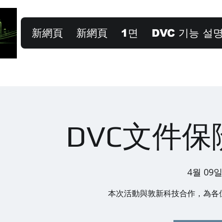
新網頁
新網頁
1면
DVC 기능 설
DVC文件
4월 09일
本次活動與敦新科技合作，為各