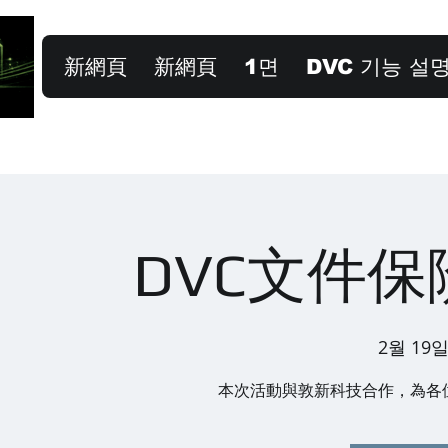
新網頁
新網頁
1면
DVC 기능 설
DVC文件
2월 19일
本次活動與敦新科技合作，為各