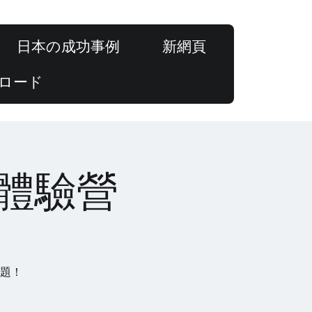
日本の成功事例
新網頁
ロード
上體驗營
議題！