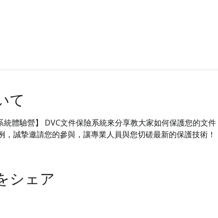
いて
保險系統體驗營】 DVC文件保險系統來分享教大家如何保護您的文
例，誠摯邀請您的參與，讓專業人員與您切磋最新的保護技術！
をシェア