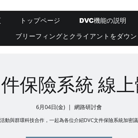
頁
トップページ
DVC機能の説明
ブリーフィングとクライアントをダウン
文件保險系統 線
6月04日(金)
  |  
網路研討會
活動與群環科技合作，一起為各位介紹DVC文件保險系統加密