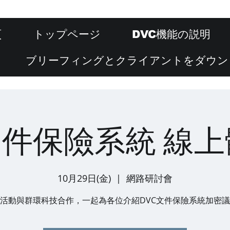
頁
トップページ
DVC機能の説明
ブリーフィングとクライアントをダウン
文件保險系統 線
10月29日(金)
  |  
網路研討會
活動與群環科技合作，一起為各位介紹DVC文件保險系統加密