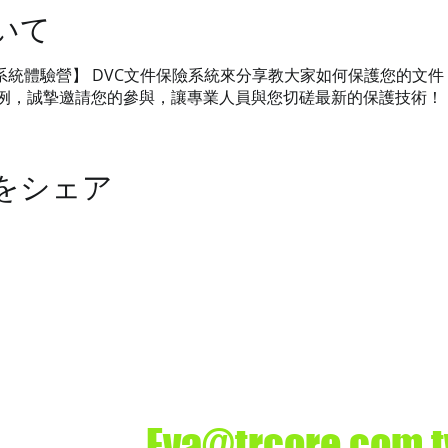
いて
保險系統體驗營】 DVC文件保險系統來分享教大家如何保護您的文
例，誠摯邀請您的參與，讓專業人員與您切磋最新的保護技術！
をシェア
司
業務洽詢
ture.
Eva@trcore.com.