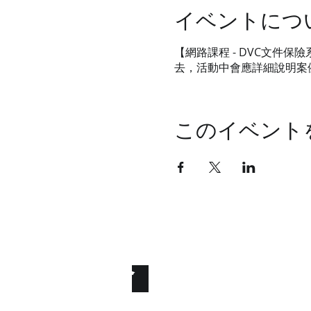
イベントにつ
【網路課程 - DVC文件
去，活動中會應詳細說明案
このイベント
統睿科技有限公
ure the File. Secure the Fu