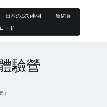
日本の成功事例
新網頁
ロード
上體驗營
議題！