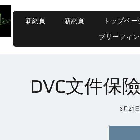
新網頁
新網頁
トップペー
ブリーフィン
DVC文件保
8月21日