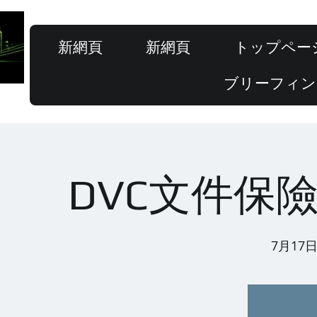
新網頁
新網頁
トップペー
ブリーフィン
DVC文件保
7月17日