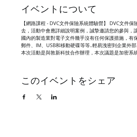
イベントについて
【網路課程 - DVC文件保險系統體驗營】 DVC
去，活動中會應詳細說明案例，誠摯邀請您的參與，
國內的製造業對電子文件幾乎沒有任何保護措施，有保
郵件、IM、USB和移動硬碟等等..輕易洩密到企業外部
本次活動是與敦新科技合作辦理，本次議題是加密系
このイベントをシェア
技有限公司