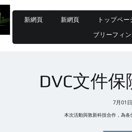
新網頁
新網頁
トップペー
ブリーフィン
DVC文件
7月01日
本次活動與敦新科技合作，為各