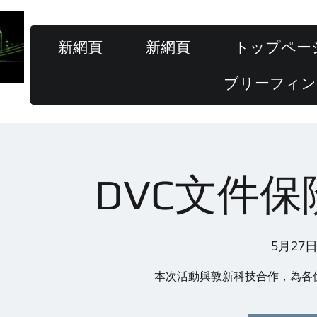
新網頁
新網頁
トップペー
ブリーフィン
DVC文件
5月27日
本次活動與敦新科技合作，為各