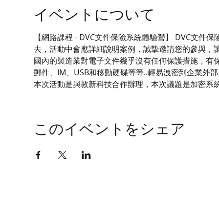
イベントについて
【網路課程 - DVC文件保險系統體驗營】 DVC
去，活動中會應詳細說明案例，誠摯邀請您的參與，
國內的製造業對電子文件幾乎沒有任何保護措施，有保
郵件、IM、USB和移動硬碟等等..輕易洩密到企業外部
本次活動是與敦新科技合作辦理，本次議題是加密系
このイベントをシェア
技有限公司