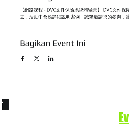
【網路課程 - DVC文件保險系統體驗營】 DVC
去，活動中會應詳細說明案例，誠摯邀請您的參與，
Bagikan Event Ini
技有限公司
e. Secure the Future.
E