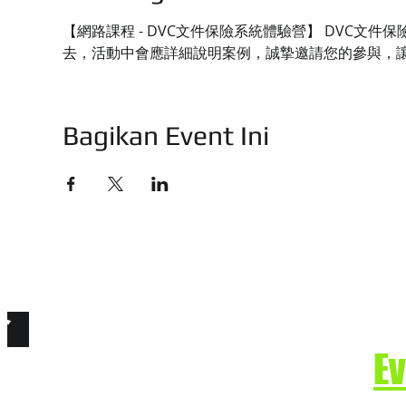
【網路課程 - DVC文件保險系統體驗營】 DVC
去，活動中會應詳細說明案例，誠摯邀請您的參與，
Bagikan Event Ini
技有限公司
e. Secure the Future.
E