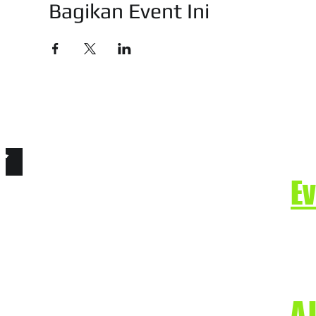
Bagikan Event Ini
技有限公司
e. Secure the Future.
E
-2-22866668
A