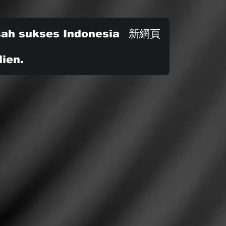
sah sukses Indonesia
新網頁
ien.