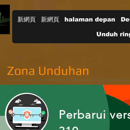
新網頁
新網頁
halaman depan
De
Unduh rin
Zona Unduhan
Perbarui ver