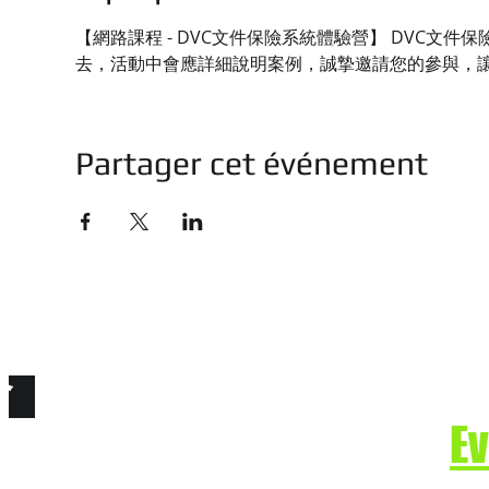
【網路課程 - DVC文件保險系統體驗營】 DVC
去，活動中會應詳細說明案例，誠摯邀請您的參與，
Partager cet événement
技有限公司
e. Secure the Future.
E