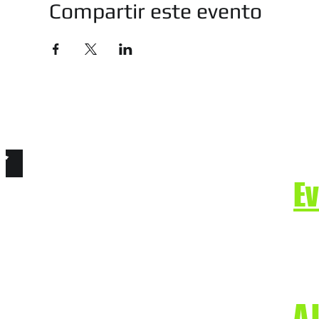
Compartir este evento
技有限公司
e. Secure the Future.
E
-2-22866668
A