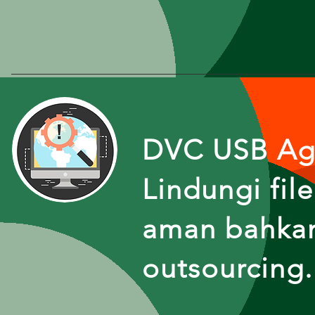
DVC USB Ag
Lindungi fi
aman bahkan
outsourcing.