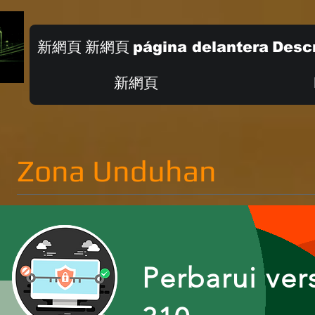
新網頁
新網頁
página delantera
Descr
新網頁
Zona Unduhan
Perbarui ver