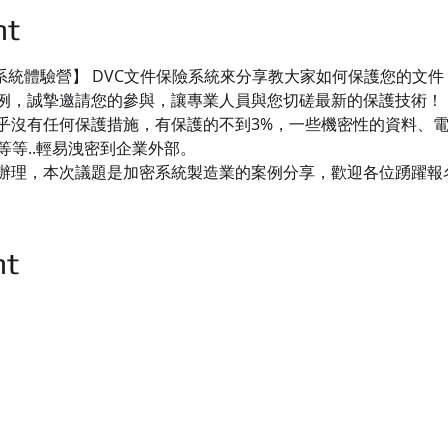
nt
保險系統體驗營】 DVC文件保險系統來分享教大家如何保護您的文
例，誠摯邀請您的參與，讓專業人員與您切磋最新的保護技術！
乎沒有任何保護措施，有保護的不到3%，一些機密性的資料、
等等..輕易洩密到企業外部。
辦理，本次議題是加密系統製造業的案例分享，歡迎各位踴躍報
nt
司
業務洽詢